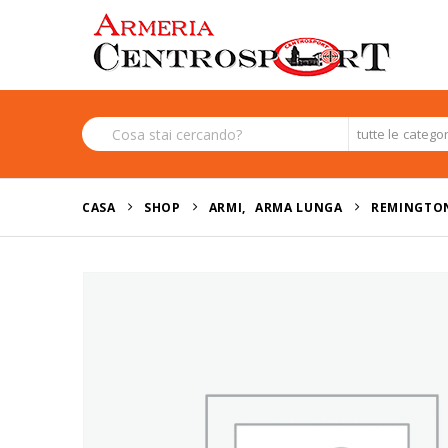
tutte le catego
CASA
SHOP
ARMI
,
ARMA LUNGA
REMINGTON 