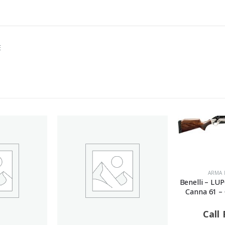
E
ARMA 
Benelli – LU
Canna 61 –
Call 