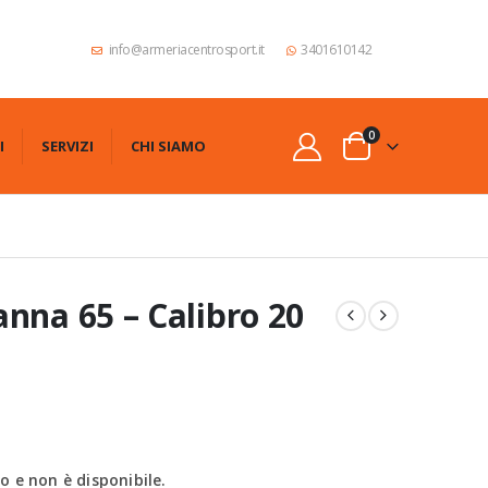
info@armeriacentrosport.it
3401610142
0
I
SERVIZI
CHI SIAMO
nna 65 – Calibro 20
 e non è disponibile.