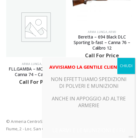
ARMA LUNGA
,
ARMI
Beretta – 694 Black DLC
Sporting b-fast – Canna 76 –
Calibro 12
Call For Price
ARMA LUNGA
,
ARMI
AVVISIAMO LA GENTILE CLIENTELA
FLL.GAMBA – MONTREAL –
Canna 74 – Calibro 12
NON EFFETTUIAMO SPEDIZIONI
Call For Price
DI POLVERI E MUNIZIONI
ANCHE IN APPOGGIO AD ALTRE
ARMERIE
© Armeria CentroSport 31029 VITTORIO VENETO (TV) - Piazza
Fiume, 2 - Loc. San Giacomo di Veglia (TV)
LE ARMI E LE MUNIZIONI E I FU