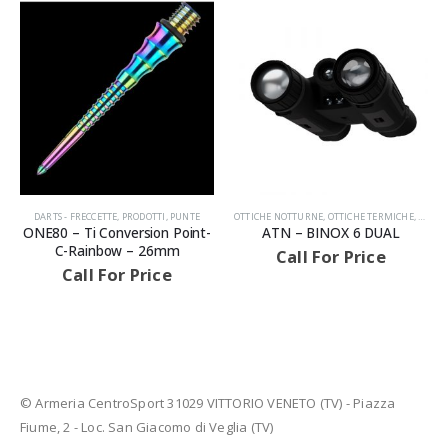
UNTE
OTTICHE NOTTURNE
,
OTTICHE TERMICHE
,
PRODOTTI
DARTS - FRECCETTE
,
FRECCETTE
,
PRODOTT
AVVISIAMO LA GENTILE CLIENTELA
oint-
ATN – BINOX 6 DUAL
ONE80 – Dominik Celary
m
Signature Dart Steeltip 23
Call For Price
Call For Price
© Armeria CentroSport 31029 VITTORIO VENETO (TV) - Piazza
Fiume, 2 - Loc. San Giacomo di Veglia (TV)
LE ARMI E LE MUNIZIONI E I FU