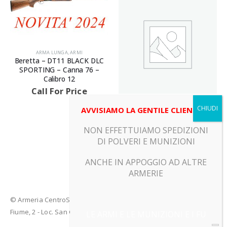
ARMA LUNGA
,
ARMI
Beretta – DT11 BLACK DLC
SPORTING – Canna 76 –
Calibro 12
Call For Price
ARMA LUNGA
,
ARMI
AVVISIAMO LA GENTILE CLIENTELA
FLL.GAMBA – MONTREAL –
Canna 74 – Calibro 12
NON EFFETTUIAMO SPEDIZIONI
Call For Price
DI POLVERI E MUNIZIONI
ANCHE IN APPOGGIO AD ALTRE
ARMERIE
© Armeria CentroSport 31029 VITTORIO VENETO (TV) - Piazza
Fiume, 2 - Loc. San Giacomo di Veglia (TV)
LE ARMI E LE MUNIZIONI E I FU