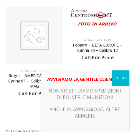
ARMA LUNGA
,
ARMI
Fabarm – BETA EUROPE –
Canna 70 – Calibro 12
Call For Price
ARMA LUNGA
,
ARMI
Ruger – AMERICAN RIFLE –
AVVISIAMO LA GENTILE CLIENTELA
Canna 61 – Calibro 300 WIN
MAG
NON EFFETTUIAMO SPEDIZIONI
Call For Price
DI POLVERI E MUNIZIONI
ANCHE IN APPOGGIO AD ALTRE
ARMERIE
© Armeria CentroSport 31029 VITTORIO VENETO (TV) - Piazza