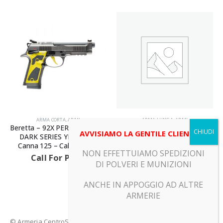
ARMA CORTA
,
ARMI
ARMA LUNGA
,
ARMI
Beretta – 92X PERFORMANCE
Tikka – T3X SUPERLITE
AVVISIAMO LA GENTILE CLIENTELA
DARK SERIES YELLOW –
STAINLESS – Canna 62 –
Canna 125 – Calibro 9X19
Calibro 7MM PRC
NON EFFETTUIAMO SPEDIZIONI
Call For Price
Call For Price
DI POLVERI E MUNIZIONI
ANCHE IN APPOGGIO AD ALTRE
ARMERIE
© Armeria CentroSport 31029 VITTORIO VENETO (TV) - Piazza