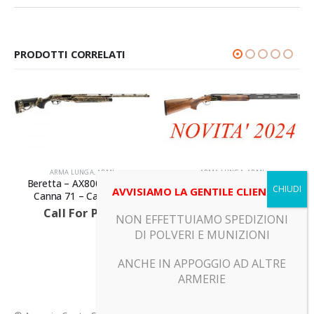
PRODOTTI CORRELATI
ARMA LUNGA
,
ARMI
ARMA LUNGA
,
ARMI
Beretta – AX800 MAX7 –
Beretta – DT11 BLACK DLC
AVVISIAMO LA GENTILE CLIENTELA
Canna 71 – Calibro 12
SPORTING – Canna 76 –
Calibro 12
Call For Price
NON EFFETTUIAMO SPEDIZIONI
Call For Price
DI POLVERI E MUNIZIONI
ANCHE IN APPOGGIO AD ALTRE
ARMERIE