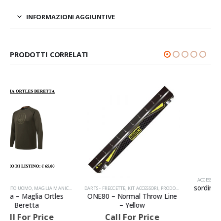
INFORMAZIONI AGGIUNTIVE
PRODOTTI CORRELATI
ACCESSORI
,
CUFFIE E TAPPI
,
PRODOTTI
sordin – Cuffia Supreme Pro
DARTS - FRECCETTE
,
PRODOTTI
,
KIT ACCESSORI
,
PRODOTTI
AVVISIAMO LA GENTILE CLIENTELA
ONE80 – Normal Throw Line
Call For Price
– Yellow
Call For Price