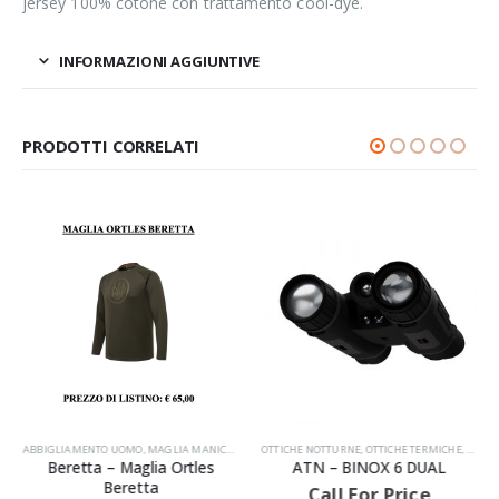
jersey 100% cotone con trattamento cool-dye.
INFORMAZIONI AGGIUNTIVE
PRODOTTI CORRELATI
ABBIGLIAMENTO UOMO
,
MAGLIA MANICHE LUNGHE
OTTICHE NOTTURNE
,
PRODOTTI
,
OTTICHE TERMICHE
,
PRODO
AVVISIAMO LA GENTILE CLIENTELA
Beretta – Maglia Ortles
ATN – BINOX 6 DUAL
Beretta
Call For Price