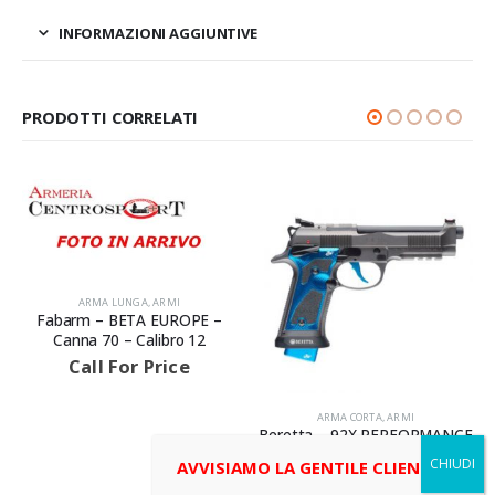
INFORMAZIONI AGGIUNTIVE
PRODOTTI CORRELATI
ARMA LUNGA
,
ARMI
Fabarm – BETA EUROPE –
Canna 70 – Calibro 12
Call For Price
ARMA CORTA
,
ARMI
Beretta – 92X PERFORMANCE
DARK SERIES BLUE FULL
AVVISIAMO LA GENTILE CLIENTELA
OPTIONAL – Canna 125 –
Calibro 9X19