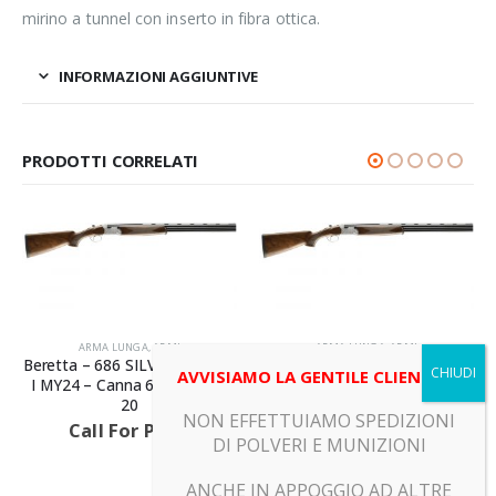
mirino a tunnel con inserto in fibra ottica.
INFORMAZIONI AGGIUNTIVE
PRODOTTI CORRELATI
ARMA LUNGA
,
ARMI
ARMA LUNGA
,
ARMI
Beretta – 686 SILVER PIGEON
Beretta – 686 SILVER PIGEON
AVVISIAMO LA GENTILE CLIENTELA
I MY24 – Canna 67 – Calibro
I MY24 – Canna 71 – Calibro
20
20
NON EFFETTUIAMO SPEDIZIONI
Call For Price
Call For Price
DI POLVERI E MUNIZIONI
ANCHE IN APPOGGIO AD ALTRE