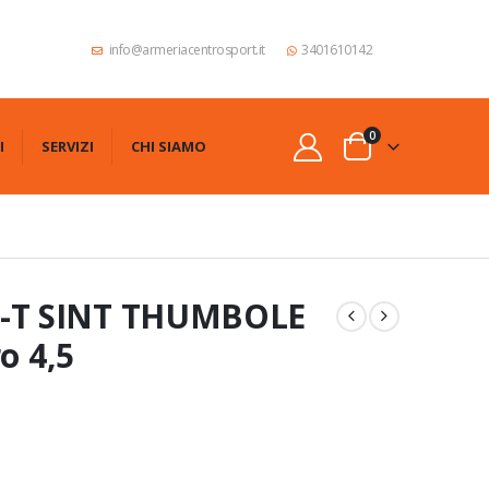
info@armeriacentrosport.it
3401610142
0
I
SERVIZI
CHI SIAMO
-T SINT THUMBOLE
o 4,5