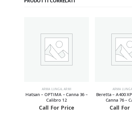
PRODOTTI CORRELATI
TA
ARMA LUNGA
,
ARMI
ARMA LUNG
LITE –
Hatsan – OPTIMA – Canna 36 –
Beretta – A400 X
Calibro 12
Canna 76 – C
ce
Call For Price
Call For