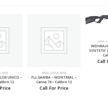
ARMI
,
L
WEIHRAUC
SYNTETIC L
Cal
Call 
A
,
ARMI
ARMA LUNGA
,
ARMI
PLOR UNICO –
FLL.GAMBA – MONTREAL –
alibro 12
Canna 74 – Calibro 12
 Price
Call For Price