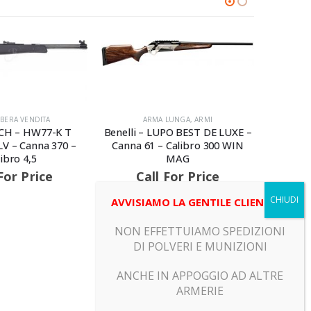
IBERA VENDITA
ARMA LUNGA
,
ARMI
H – HW77-K T
Benelli – LUPO BEST DE LUXE –
Bere
V – Canna 370 –
Canna 61 – Calibro 300 WIN
Sportin
ibro 4,5
MAG
For Price
Call For Price
C
AVVISIAMO LA GENTILE CLIENTELA
NON EFFETTUIAMO SPEDIZIONI
DI POLVERI E MUNIZIONI
ANCHE IN APPOGGIO AD ALTRE
ARMERIE