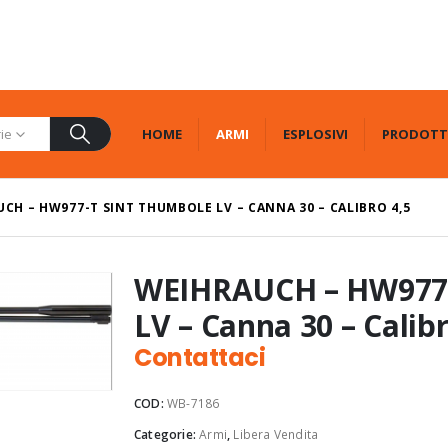
HOME
ARMI
ESPLOSIVI
PRODOTT
rie
CH – HW977-T SINT THUMBOLE LV – CANNA 30 – CALIBRO 4,5
WEIHRAUCH – HW977
LV – Canna 30 – Calibr
Contattaci
COD:
WB-7186
Categorie:
Armi
,
Libera Vendita