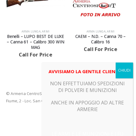
ARMA LUNGA
,
ARMI
ARMA LUNGA
,
ARMI
Benelli – LUPO BEST DE LUXE
CAEM – N.D. – Canna 70 –
– Canna 61 – Calibro 300 WIN
Calibro 16
MAG
Call For Price
Call For Price
AVVISIAMO LA GENTILE CLIENTELA
NON EFFETTUIAMO SPEDIZIONI
DI POLVERI E MUNIZIONI
© Armeria CentroSport 31029 VITTORIO VENETO (TV) - Piazza
Fiume, 2 - Loc. San Giacomo di Veglia (TV)
ANCHE IN APPOGGIO AD ALTRE
ARMERIE
LE ARMI E LE MUNIZIONI E I FU