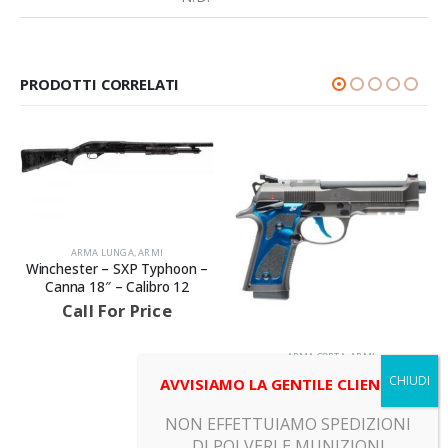
PRODOTTI CORRELATI
A LUNGA
,
ARMI
ARMA LU
r – SXP Typhoon –
Beretta – 6
8″ – Calibro 12
Sporting b-fa
Cali
 For Price
Call F
ARMA CORTA
,
ARMI
Beretta – 92X PERFORMANCE
AVVISIAMO LA GENTILE CLIENTELA
DARK SERIES BLUE – Canna
125 – Calibro 9X19
NON EFFETTUIAMO SPEDIZIONI
Call For Price
DI POLVERI E MUNIZIONI