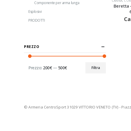
CANNA
,
COMP
Componente per arma lunga
Beretta 
Esplosivi
Ca
PRODOTTI
PREZZO
Prezzo:
200€
—
500€
Filtra
Prezzo
Prezzo
Min
Max
© Armeria CentroSport 31029 VITTORIO VENETO (TV) - Piazza