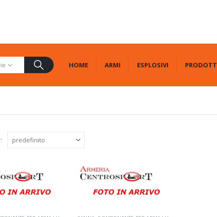
HOME
ARMI
ESPLOSIVI
PRODOTT
rie
: