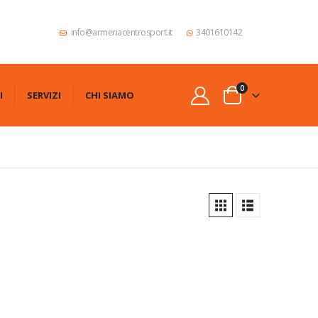
info@armeriacentrosport.it
3401610142
0
I
SERVIZI
CHI SIAMO