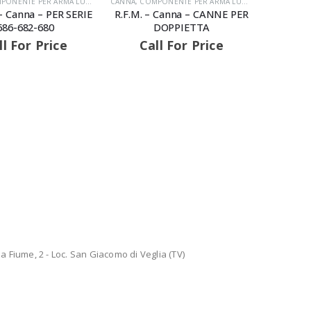
ONENTE PER ARMA LUNGA
,
COMPONENTI
CANNA
,
COMPONENTE PER ARMA LUNGA
,
COMPONENT
– Canna – PER SERIE
R.F.M. – Canna – CANNE PER
686-682-680
DOPPIETTA
ll For Price
Call For Price
 Fiume, 2 - Loc. San Giacomo di Veglia (TV)