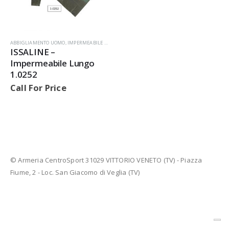
ABBIGLIAMENTO UOMO
,
IMPERMEABILE LUNGO
,
NYLON
,
PRODOTTI
ISSALINE –
Impermeabile Lungo
1.0252
Call For Price
AVVISIAMO LA GENTILE CLIENTELA
© Armeria CentroSport 31029 VITTORIO VENETO (TV) - Piazza
Fiume, 2 - Loc. San Giacomo di Veglia (TV)
LE ARMI E LE MUNIZIONI E I FU