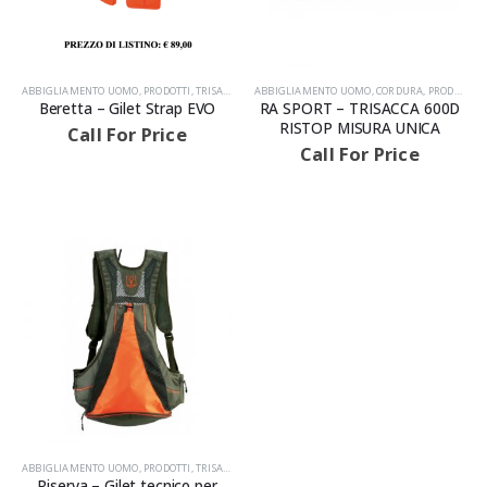
ABBIGLIAMENTO UOMO
,
PRODOTTI
,
TRISACCHE
ABBIGLIAMENTO UOMO
,
CORDURA
,
PRODOTTI
,
T
Beretta – Gilet Strap EVO
RA SPORT – TRISACCA 600D
RISTOP MISURA UNICA
Call For Price
Call For Price
ABBIGLIAMENTO UOMO
,
PRODOTTI
,
TRISACCHE
Riserva – Gilet tecnico per