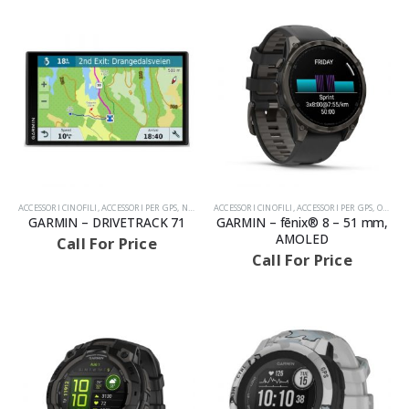
ACCESSORI CINOFILI
,
ACCESSORI PER GPS
,
NAVIGATORI
ACCESSORI CINOFILI
,
PRODOTTI
,
ACCESSORI PER GPS
,
OROLOGI GPS
GARMIN – DRIVETRACK 71
GARMIN – fēnix® 8 – 51 mm,
AMOLED
Call For Price
Call For Price