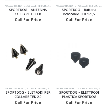
ACCESSORI CINOFILI
,
ACCESSORI PER GPS
,
ANTENNE DA MACCHINA
ACCESSORI CINOFILI
,
PRODOTTI
,
ACCESSORI PER GPS
,
BATTERIE
SPORTDOG – ANTENNA
SPORTDOG – Batteria
COLLARE TEK1.0
ricaricabile TEK 1-1,5
Call For Price
Call For Price
ACCESSORI CINOFILI
,
ACCESSORI PER GPS
,
PRODOTTI
ACCESSORI CINOFILI
,
ACCESSORI PER GPS
,
PRODOTTI
SPORTDOG – ELETRODI PER
SPORTDOG – ELETTRODI
COLLARE TEK 2.0
PLASTICA SPORTDOG
Call For Price
Call For Price