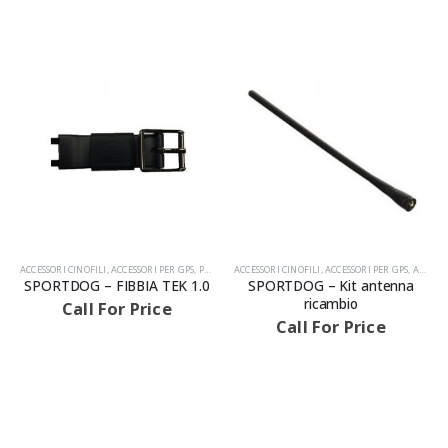
ACCESSORI CINOFILI
,
ACCESSORI PER GPS
,
PRODOTTI
ACCESSORI CINOFILI
,
ACCESSORI PER GPS
,
ANTENNE DA MACCHINA
SPORTDOG – FIBBIA TEK 1.0
SPORTDOG – Kit antenna
ricambio
Call For Price
AVVISIAMO LA GENTILE CLIENTELA
Call For Price