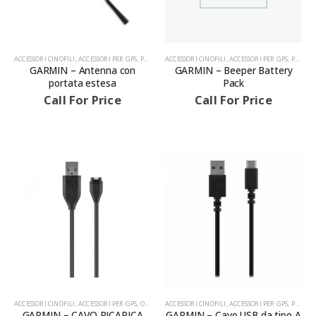
ACCESSORI CINOFILI
,
ACCESSORI PER GPS
,
PRODOTTI
ACCESSORI CINOFILI
,
ACCESSORI PER GPS
,
PRODOTTI
GARMIN – Antenna con
GARMIN – Beeper Battery
portata estesa
Pack
Call For Price
Call For Price
ACCESSORI CINOFILI
,
ACCESSORI PER GPS
,
OROLOGI GPS
ACCESSORI CINOFILI
,
PRODOTTI
,
ACCESSORI PER GPS
,
PRODOTTI
GARMIN – CAVO RICARICA
GARMIN – Cavo USB da tipo A