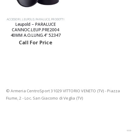
ACCESSORI
,
LEUPOLD
,
PARALUCE
,
PRODOTTI
Leupold – PARALUCE
CANNOC.LEUP.PRE2004
40MM A.O.LUNG.4” 52347
Call For Price
AVVISIAMO LA GENTILE CLIENTELA
© Armeria CentroSport 31029 VITTORIO VENETO (TV) - Piazza
Fiume, 2 - Loc. San Giacomo di Veglia (TV)
LE ARMI E LE MUNIZIONI E I FU