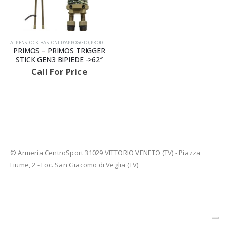
ALPENSTOCK-BASTONI D'APPOGGIO
,
PRODOTTI
,
TELESCOPICI
PRIMOS – PRIMOS TRIGGER
STICK GEN3 BIPIEDE ->62″
Call For Price
AVVISIAMO LA GENTILE CLIENTELA
© Armeria CentroSport 31029 VITTORIO VENETO (TV) - Piazza
Fiume, 2 - Loc. San Giacomo di Veglia (TV)
LE ARMI E LE MUNIZIONI E I FU