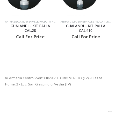
ANIMA LISCIA
,
BORRE+PALLE
,
PRODOTTI
,
RICARICA
ANIMA LISCIA
,
BORRE+PALLE
,
PRODOTTI
,
RICARICA
GUALANDI – KIT PALLA
GUALANDI – KIT PALLA
CAL.28
CAL.410
Call For Price
Call For Price
AVVISIAMO LA GENTILE CLIENTELA
© Armeria CentroSport 31029 VITTORIO VENETO (TV) - Piazza
Fiume, 2 - Loc. San Giacomo di Veglia (TV)
LE ARMI E LE MUNIZIONI E I FU