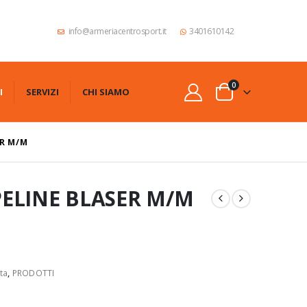
info@armeriacentrosport.it
3401610142
0
I
SERVIZI
CHI SIAMO
ER M/M
OPELINE BLASER M/M
ta
,
PRODOTTI