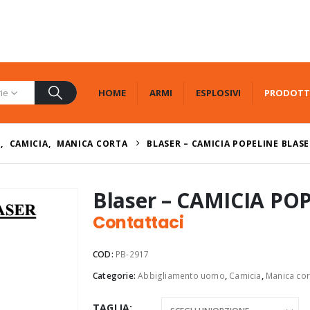
HOME
ARMI
ESPLOSIVI
PRODOTT
rie
O
,
CAMICIA
,
MANICA CORTA
BLASER – CAMICIA POPELINE BLAS
Blaser – CAMICIA P
Contattaci
COD:
PB-2917
Categorie:
Abbigliamento uomo
,
Camicia
,
Manica cor
TAGLIA