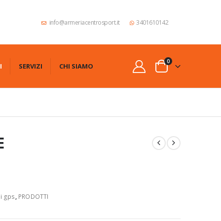
info@armeriacentrosport.it
3401610142
0
I
SERVIZI
CHI SIAMO
E
ri gps
,
PRODOTTI