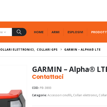
HOME
ARMI
ESPLOSIVI
PRODOTT
rie
COLLARI ELETTRONICI
,
COLLARI GPS
GARMIN – ALPHA® LTE
GARMIN – Alpha® LT
Contattaci
COD:
PB-3893
Categorie:
Accessori cinofili
,
Collari elettronici
,
Colla