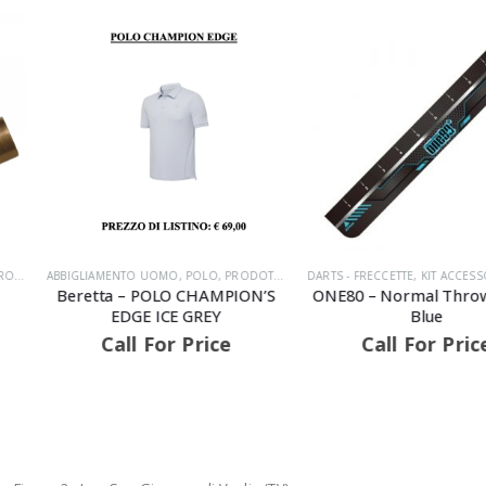
,
POLO
,
PRODOTTI
,
TEMPO LIBERO/TIRO
DARTS - FRECCETTE
,
KIT ACCESSORI
,
PRODOTTI
ACCESSORI PER A
 CHAMPION’S
ONE80 – Normal Throw Line –
SPORT MATC
 GREY
Blue
SERIE T
 Price
Call For Price
Call 