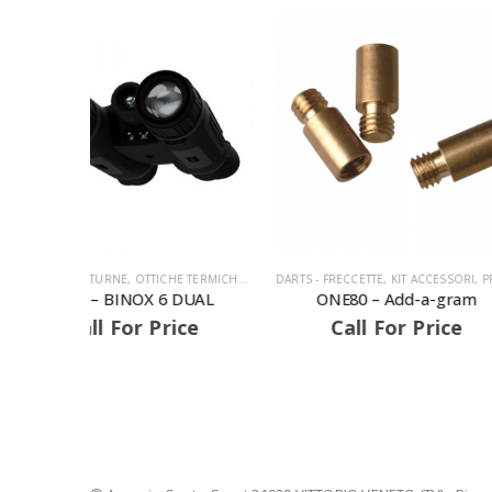
 TERMICHE
,
PRODOTTI
DARTS - FRECCETTE
,
KIT ACCESSORI
,
PRODOTTI
ABBIGLIAMENTO UOMO
DUAL
ONE80 – Add-a-gram
Beretta – POLO
EDGE ICE
ce
Call For Price
Call For