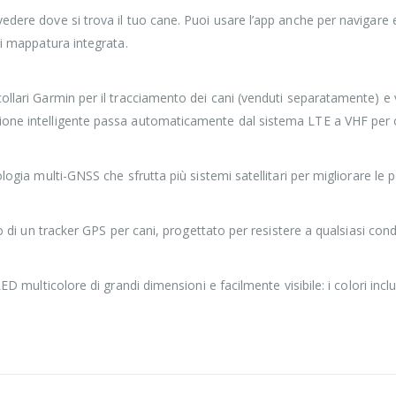
edere dove si trova il tuo cane. Puoi usare l’app anche per navigare
di mappatura integrata.
ollari Garmin per il tracciamento dei cani (venduti separatamente) e
one intelligente passa automaticamente dal sistema LTE a VHF per offr
gia multi-GNSS che sfrutta più sistemi satellitari per migliorare le poss
so di un tracker GPS per cani, progettato per resistere a qualsiasi con
LED multicolore di grandi dimensioni e facilmente visibile: i colori in