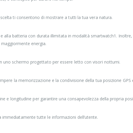
scelta ti consentono di mostrare a tutti la tua vera natura.
re e alla batteria con durata illimitata in modalità smartwatch1. Inol
o maggiormente energia.
on uno schermo progettato per essere letto con visori notturni.
errompere la memorizzazione e la condivisione della tua posizione GPS 
tudine e longitudine per garantire una consapevolezza della propria po
a immediatamente tutte le informazioni dell’utente.