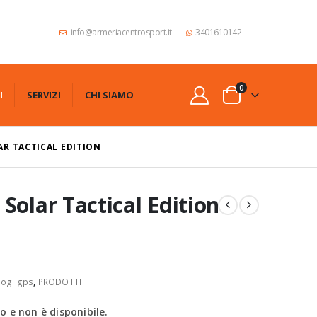
info@armeriacentrosport.it
3401610142
0
I
SERVIZI
CHI SIAMO
AR TACTICAL EDITION
Solar Tactical Edition
logi gps
,
PRODOTTI
 e non è disponibile.