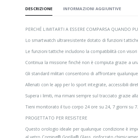
DESCRIZIONE
INFORMAZIONI AGGIUNTIVE
PERCHÉ LIMITARTI A ESSERE COMPARSA QUANDO PU
Lo smartwatch ultraresistente dotato di funzioni tattiche
Le funzioni tattiche includono la compatibilità con visori n
Continua la missione finché non è compiuta grazie a una 
Gli standard militari consentono di affrontare qualunque 
Allenati con le app per lo sport integrate, accessibili di
Supera i limiti, ma rimani sempre sul tracciato grazie alla 
Tieni monitorato il tuo corpo 24 ore su 24, 7 giorni su 7
PROGETTATO PER RESISTERE
Questo orologio ideale per qualunque condizione è imperm
al vetro Corning® Gorilla® Glass, rinforzato chimicame