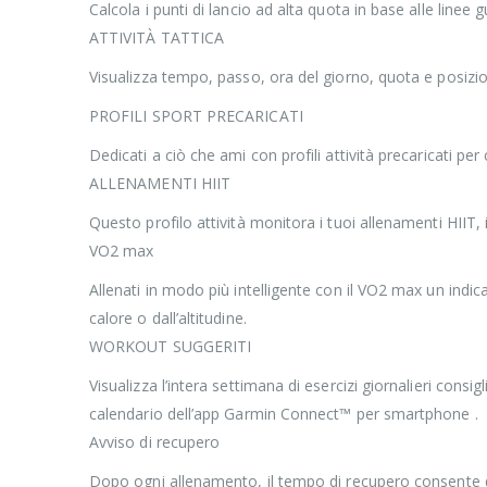
Calcola i punti di lancio ad alta quota in base alle linee g
ATTIVITÀ TATTICA
Visualizza tempo, passo, ora del giorno, quota e posizion
PROFILI SPORT PRECARICATI
Dedicati a ciò che ami con profili attività precaricati pe
ALLENAMENTI HIIT
Questo profilo attività monitora i tuoi allenamenti HIIT,
VO2 max
Allenati in modo più intelligente con il VO2 max un indic
calore o dall’altitudine.
WORKOUT SUGGERITI
Visualizza l’intera settimana di esercizi giornalieri cons
calendario dell’app Garmin Connect™ per smartphone .
Avviso di recupero
Dopo ogni allenamento, il tempo di recupero consente d