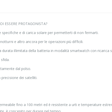
OI ESSERE PROTAGONISTA?
 specifiche e di carica solare per permetterti di non fermarti.
otturni e altro ancora per le operazioni più difficili.
durata illimitata della batteria in modalità smartwatch con ricarica s
sfida.
rettamente dal polso.
precisione dei satelliti.
.
eabile fino a 100 metri ed è resistente a urti e temperature estreme. 
nte, è concepito per durare nel tempo.