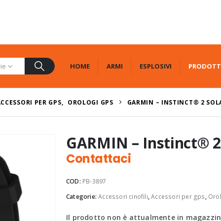
HOME
ARMI
ESPLOSIVI
PRODOTT
rie
ACCESSORI PER GPS
,
OROLOGI GPS
GARMIN – INSTINCT® 2 SOL
GARMIN – Instinct® 2 
Contattaci
COD:
PB-3897
Categorie:
Accessori cinofili
,
Accessori per gps
,
Oro
Il prodotto non è attualmente in magazzino