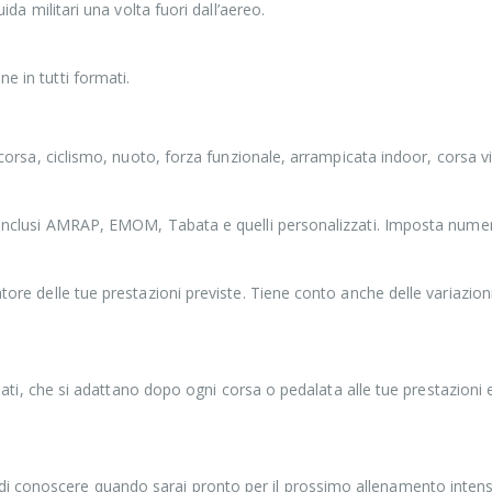
uida militari una volta fuori dall’aereo.
e in tutti formati.
r corsa, ciclismo, nuoto, forza funzionale, arrampicata indoor, corsa v
 inclusi AMRAP, EMOM, Tabata e quelli personalizzati. Imposta numero d
atore delle tue prestazioni previste. Tiene conto anche delle variazio
igliati, che si adattano dopo ogni corsa o pedalata alle tue prestazioni
i conoscere quando sarai pronto per il prossimo allenamento intenso