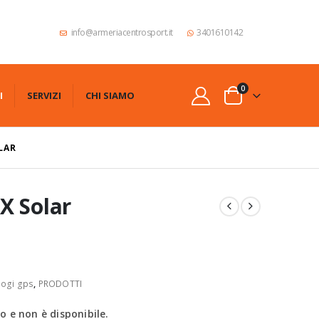
info@armeriacentrosport.it
3401610142
0
I
SERVIZI
CHI SIAMO
LAR
X Solar
logi gps
,
PRODOTTI
 e non è disponibile.