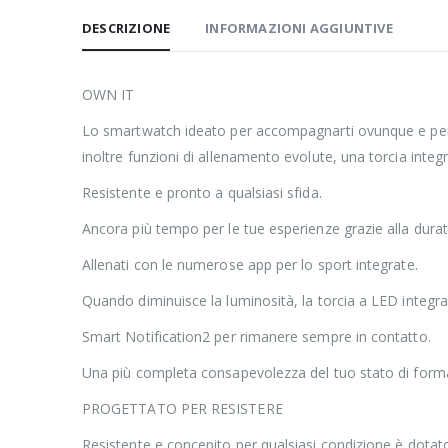
DESCRIZIONE
INFORMAZIONI AGGIUNTIVE
OWN IT
Lo smartwatch ideato per accompagnarti ovunque e perfett
inoltre funzioni di allenamento evolute, una torcia inte
Resistente e pronto a qualsiasi sfida.
Ancora più tempo per le tue esperienze grazie alla durata
Allenati con le numerose app per lo sport integrate.
Quando diminuisce la luminosità, la torcia a LED integrat
Smart Notification2 per rimanere sempre in contatto.
Una più completa consapevolezza del tuo stato di forma 
PROGETTATO PER RESISTERE
Resistente e concepito per qualsiasi condizione è dotat