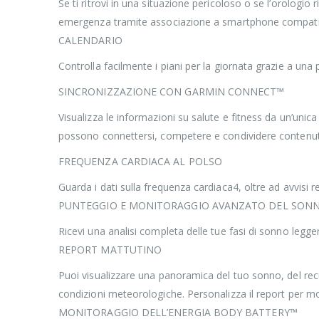
Se ti ritrovi in una situazione pericoloso o se l’orologio
emergenza tramite associazione a smartphone compatib
CALENDARIO
Controlla facilmente i piani per la giornata grazie a un
SINCRONIZZAZIONE CON GARMIN CONNECT™
Visualizza le informazioni su salute e fitness da un’unic
possono connettersi, competere e condividere contenut
FREQUENZA CARDIACA AL POLSO
Guarda i dati sulla frequenza cardiaca4, oltre ad avvisi rel
PUNTEGGIO E MONITORAGGIO AVANZATO DEL SON
Ricevi una analisi completa delle tue fasi di sonno legge
REPORT MATTUTINO
Puoi visualizzare una panoramica del tuo sonno, del recup
condizioni meteorologiche. Personalizza il report per mo
MONITORAGGIO DELL’ENERGIA BODY BATTERY™