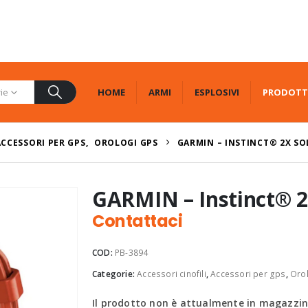
HOME
ARMI
ESPLOSIVI
PRODOTT
rie
ACCESSORI PER GPS
,
OROLOGI GPS
GARMIN – INSTINCT® 2X SO
GARMIN – Instinct® 2
Contattaci
COD:
PB-3894
Categorie:
Accessori cinofili
,
Accessori per gps
,
Oro
Il prodotto non è attualmente in magazzino