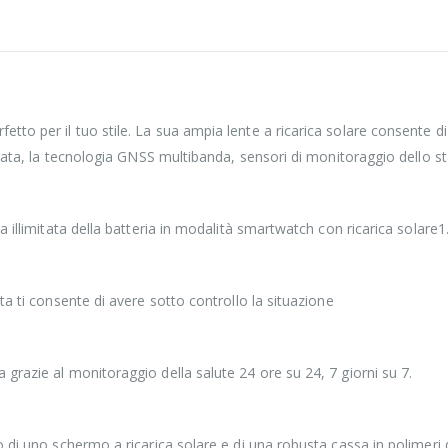
o per il tuo stile. La sua ampia lente a ricarica solare consente di 
grata, la tecnologia GNSS multibanda, sensori di monitoraggio dello st
 illimitata della batteria in modalità smartwatch con ricarica solare1
a ti consente di avere sotto controllo la situazione
grazie al monitoraggio della salute 24 ore su 24, 7 giorni su 7.
o di uno schermo a ricarica solare e di una robusta cassa in polime