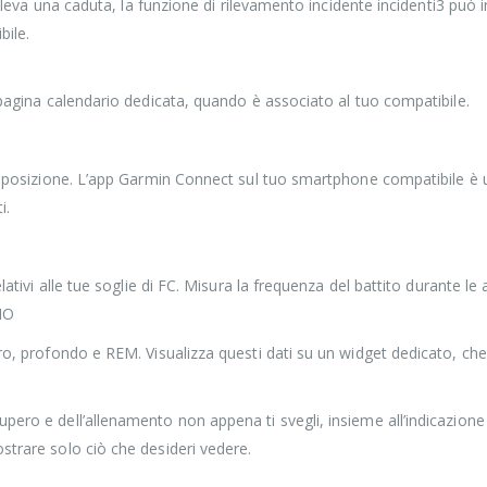
 rileva una caduta, la funzione di rilevamento incidente incidenti3 può
ile.
a pagina calendario dedicata, quando è associato al tuo compatibile.
a posizione. L’app Garmin Connect sul tuo smartphone compatibile è una 
i.
ativi alle tue soglie di FC. Misura la frequenza del battito durante le a
NO
ro, profondo e REM. Visualizza questi dati su un widget dedicato, che 
ero e dell’allenamento non appena ti svegli, insieme all’indicazione d
strare solo ciò che desideri vedere.