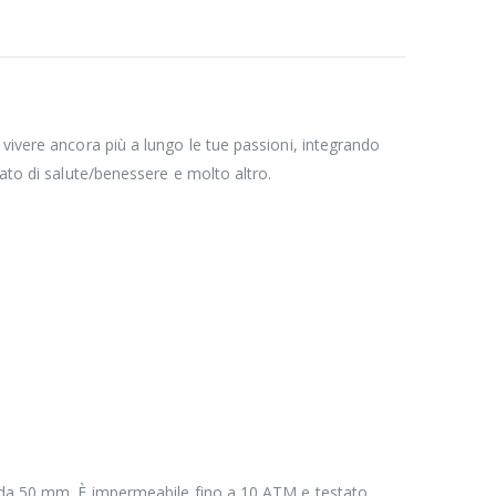
vivere ancora più a lungo le tue passioni, integrando
ato di salute/benessere e molto altro.
.
ri da 50 mm. È impermeabile fino a 10 ATM e testato