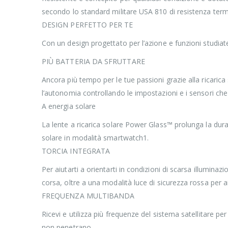
secondo lo standard militare USA 810 di resistenza termica
DESIGN PERFETTO PER TE
Con un design progettato per l’azione e funzioni studiate
PIÙ BATTERIA DA SFRUTTARE
Ancora più tempo per le tue passioni grazie alla ricarica
l’autonomia controllando le impostazioni e i sensori 
A energia solare
La lente a ricarica solare Power Glass™ prolunga la durata 
solare in modalità smartwatch1.
TORCIA INTEGRATA
Per aiutarti a orientarti in condizioni di scarsa illumina
corsa, oltre a una modalità luce di sicurezza rossa per aiu
FREQUENZA MULTIBANDA
Ricevi e utilizza più frequenze del sistema satellitare p
non penetrano.