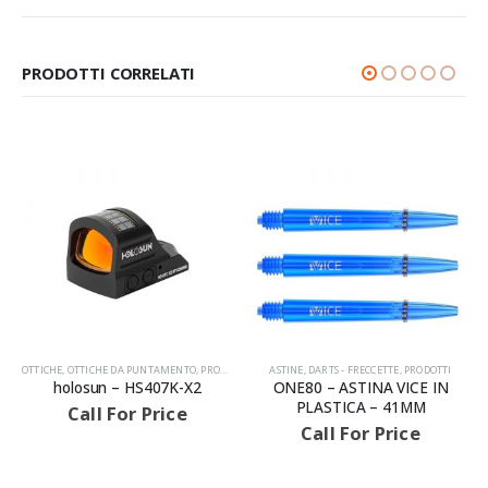
PRODOTTI CORRELATI
 PUNTAMENTO
,
PRODOTTI
ASTINE
,
DARTS - FRECCETTE
,
PRODOTTI
ACCESSORI
,
PRODOTTI
,
PRODOTT
AVVISIAMO LA GENTILE CLIENTELA
HS407K-X2
ONE80 – ASTINA VICE IN
roc import – LE 
PLASTICA – 41MM
GUN CLEANING RO
r Price
Call For Price
Call For P