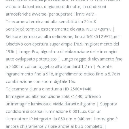
vicino o da lontano, di giorno o di notte, in condizioni
atmosferiche avverse, per superare i limiti visivi.
Telecamera termica ad alta sensibilità da 20 mK
Sensibilità termica estremamente elevata, NETD<20mK |
Sensore termico ad alta definizione, fino a 640×512 @12μm |
Obiettivo con apertura super ampia f/0.9, miglioramento del
19% | Image Pro, algoritmo di elaborazione delle immagini
auto-sviluppato potenziato | Lungo raggio di rilevamento fino
a 2600 m con un oggetto alto standard 1,7 m | Potente
ingrandimento fino a 91x, ingrandimento ottico fino a 5,7x in
combinazione con zoom digitale 16x.
Telecamera diurna e notturna HD 2560×1440
Immagine ad alta risoluzione 2560×1440, offrendo
un'immagine luminosa e vivida durante il giorno | Supporta
condizioni di scarsa illuminazione 0.001Lux. Con un
illuminatore IR integrato da 850 nm o 940 nm, l'immagine è
ancora chiaramente visibile anche al buio completo. |