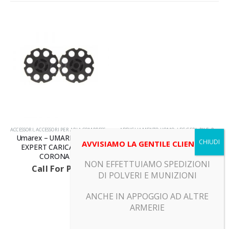
RODOTTI
ACCESSORI
,
ACCESSORI PER ARIA COMPRESSA
,
PRODOTTI
ABBIGLIAMENTO UOMO
,
LEGGERI
,
PILE
,
PRODOTTI
Umarex – UMAREX UX SPA
Beretta – PILE KRUMA
AVVISIAMO LA GENTILE CLIENTELA
EXPERT CARICATORE A
GRIDTECH FLEECE VERDE
CORONA 8C
Call For Price
NON EFFETTUIAMO SPEDIZIONI
Call For Price
DI POLVERI E MUNIZIONI
ANCHE IN APPOGGIO AD ALTRE
ARMERIE