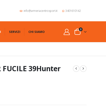
info@armeriacentrosport.it
3401610142
0
I
SERVIZI
CHI SIAMO
 FUCILE 39Hunter