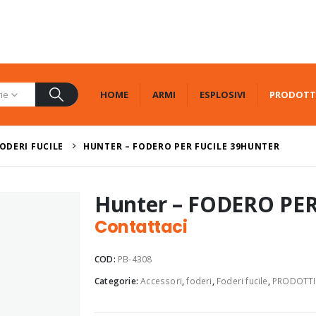
HOME
ARMI
ESPLOSIVI
PRODOTT
rie
ODERI FUCILE
HUNTER – FODERO PER FUCILE 39HUNTER
Hunter – FODERO PER
Contattaci
COD:
PB-4308
Categorie:
Accessori
,
foderi
,
Foderi fucile
,
PRODOTTI