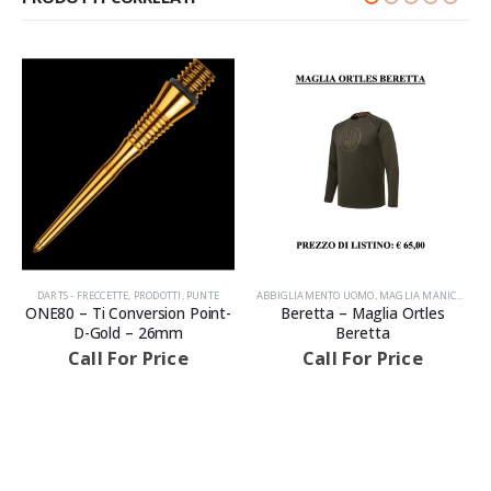
,
PRODOTTI
DARTS - FRECCETTE
,
PRODOTTI
,
PUNTE
ABBIGLIAMENTO UOMO
,
MAGLIA MANICHE LUNGHE
ONE80 – Ti Conversion Point-
Beretta – Maglia Ortles
AVVISIAMO LA GENTILE CLIENTELA
D-Gold – 26mm
Beretta
Call For Price
Call For Price