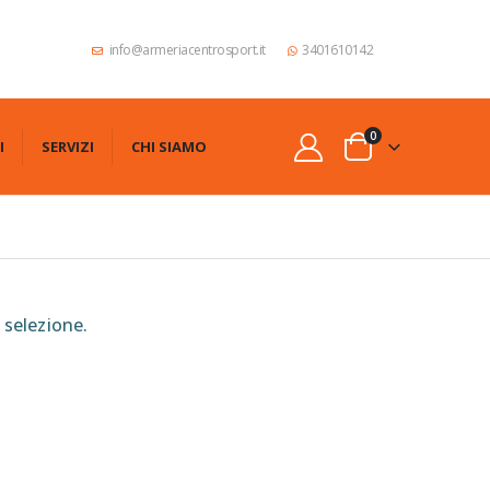
info@armeriacentrosport.it
3401610142
0
I
SERVIZI
CHI SIAMO
 selezione.