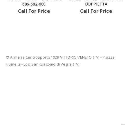
686-682-680
DOPPIETTA
Call For Price
Call For Price
© Armeria CentroSport 31029 VITTORIO VENETO (TV) - Piazza
AVVISIAMO LA GENTILE CLIENTELA
Fiume, 2 - Loc. San Giacomo di Veglia (TV)
LE ARMI E LE MUNIZIONI E I FU