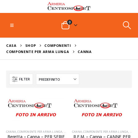
0
CASA
SHOP
COMPONENTI
COMPONENTE PER ARMA LUNGA
CANNA
FILTER
CANNA
,
COMPONENTE PER ARMA LUNGA
,
COMPONENTI
CANNA
,
COMPONENTE PER ARMA LUNGA
,
COMP
Beretta – Canna – PER SERIE
R.F.M. – Canna – CANNE PER